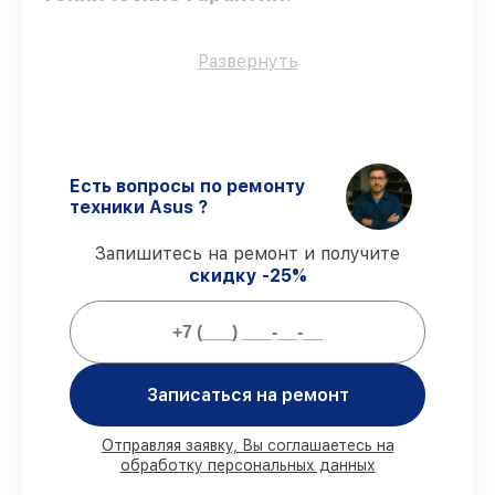
Только фирменные комплектующие
–
Развернуть
для всех видов восстановления
применяются исключительно
оригинальные детали.
Опытные мастера
– все работники
проходят обязательное обучение и
Есть вопросы по ремонту
ежегодную аттестацию, что
техники Asus ?
подтверждает их уровень мастерства.
Соблюдение сроков обслуживания
–
Запишитесь на ремонт и получите
гарантируем завершение работ без
скидку -25%
задержек.
Сервис с гарантией
– предоставляем
официальное гарантийное
сопровождение после восстановления.
Записаться на ремонт
Мы гарантируем:
Отправляя заявку, Вы соглашаетесь на
обработку персональных данных
80%
работ в присутствии заказчика
90%
комплектующих для материнских