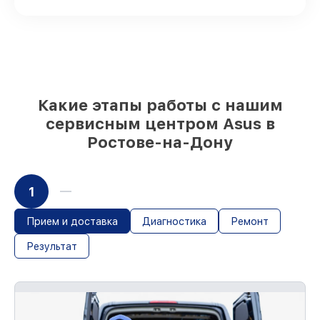
плат на складе или доступны для
быстрой доставки
Качественные реплики и
оригинальные детали по вашему
выбору
– для любого бюджета
85%
работ за 1–2 часа, при условии, что
обслуживание начинается сразу
Какие этапы работы с нашим
сервисным центром Asus в
Ростове-на-Дону
1
Прием и доставка
Диагностика
Ремонт
Результат