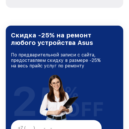
зависимости от сложности поломки. Мы
стремимся к тому, чтобы каждый клиент был
удовлетворен скоростью и качеством
предоставляемых услуг. Наша цель — стать
лучшим сервисным центром Asus в городе
Ростове-на-Дону, постоянно повышая уровень
Скидка -25% на ремонт
доверия и лояльности наших клиентов.
любого устройства Asus
По предварительной записи с сайта,
предоставляем скидку в размере -25%
на весь прайс услуг по ремонту
25
%
OFF